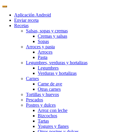
Aplicación Android
Enviar receta
Recetas
Salsas, sopas y cremas
Cremas y salsas
Sopas
Arroces y pasta
Arroces
Pasta
Legumbres, verduras y hortalizas
Legumbres
Verduras y hortalizas
Carnes
Carne de ave
Otras carnes
Tortillas y huevos
Pescados
Postres y dulces
Arroz con leche
Bizcochos
Tartas
Yogures y flanes
Otros postres y dulces