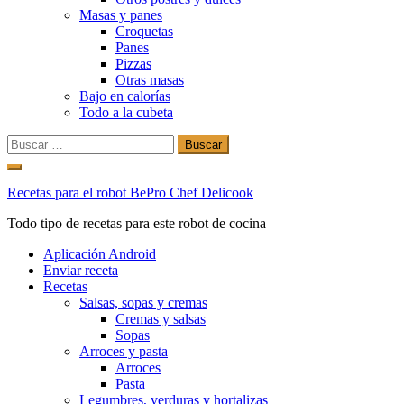
Masas y panes
Croquetas
Panes
Pizzas
Otras masas
Bajo en calorías
Todo a la cubeta
Buscar:
Ir
al
Recetas para el robot BePro Chef Delicook
contenido
Todo tipo de recetas para este robot de cocina
Aplicación Android
Enviar receta
Recetas
Salsas, sopas y cremas
Cremas y salsas
Sopas
Arroces y pasta
Arroces
Pasta
Legumbres, verduras y hortalizas