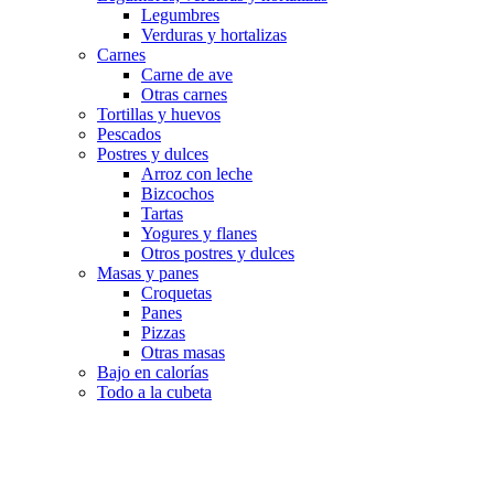
Legumbres
Verduras y hortalizas
Carnes
Carne de ave
Otras carnes
Tortillas y huevos
Pescados
Postres y dulces
Arroz con leche
Bizcochos
Tartas
Yogures y flanes
Otros postres y dulces
Masas y panes
Croquetas
Panes
Pizzas
Otras masas
Bajo en calorías
Todo a la cubeta