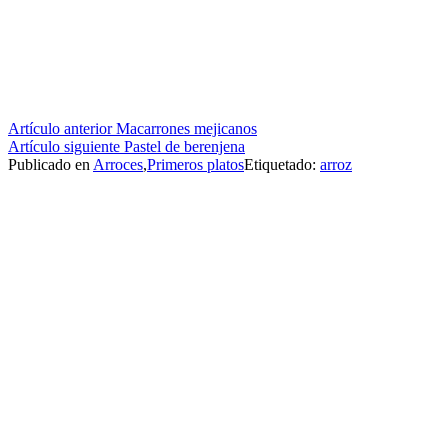
Seguir
Artículo anterior
Macarrones mejicanos
Artículo siguiente
Pastel de berenjena
leyendo
Publicado en
Arroces
,
Primeros platos
Etiquetado:
arroz