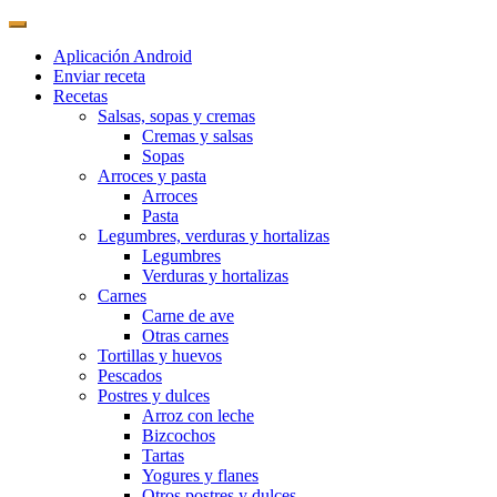
Aplicación Android
Enviar receta
Recetas
Salsas, sopas y cremas
Cremas y salsas
Sopas
Arroces y pasta
Arroces
Pasta
Legumbres, verduras y hortalizas
Legumbres
Verduras y hortalizas
Carnes
Carne de ave
Otras carnes
Tortillas y huevos
Pescados
Postres y dulces
Arroz con leche
Bizcochos
Tartas
Yogures y flanes
Otros postres y dulces