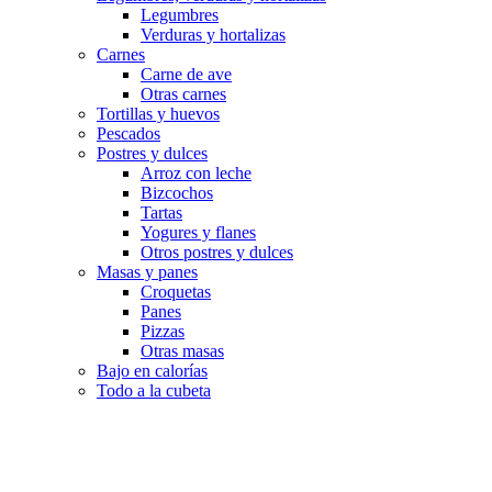
Legumbres
Verduras y hortalizas
Carnes
Carne de ave
Otras carnes
Tortillas y huevos
Pescados
Postres y dulces
Arroz con leche
Bizcochos
Tartas
Yogures y flanes
Otros postres y dulces
Masas y panes
Croquetas
Panes
Pizzas
Otras masas
Bajo en calorías
Todo a la cubeta