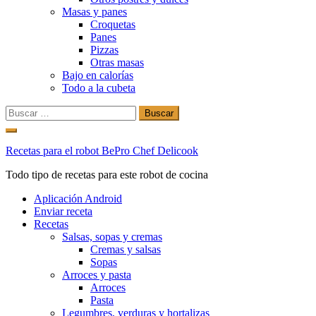
Masas y panes
Croquetas
Panes
Pizzas
Otras masas
Bajo en calorías
Todo a la cubeta
Buscar:
Ir
al
Recetas para el robot BePro Chef Delicook
contenido
Todo tipo de recetas para este robot de cocina
Aplicación Android
Enviar receta
Recetas
Salsas, sopas y cremas
Cremas y salsas
Sopas
Arroces y pasta
Arroces
Pasta
Legumbres, verduras y hortalizas