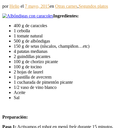
por
Helio
el
7 mayo, 2015
en
Otras carnes
,
Segundos platos
Ingredientes:
400 g de caracoles
1 cebolla
1 tomate natural
500 g de albóndigas
150 g de setas (níscalos, champiñon…etc)
4 patatas medianas
2 guindillas picantes
100 g de chorizo picante
100 g de tocino
2 hojas de laurel
1 pastilla de avecrem
1 cucharada de pimentón picante
1/2 vaso de vino blanco
Aceite
Sal
Preparación:
Paso 1:
Activamos el robot en menú freír durante 15 minutos,