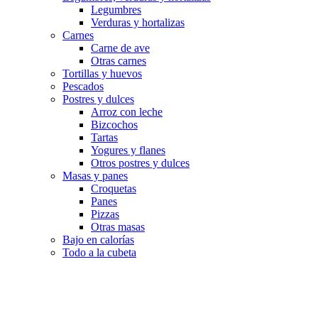
Legumbres
Verduras y hortalizas
Carnes
Carne de ave
Otras carnes
Tortillas y huevos
Pescados
Postres y dulces
Arroz con leche
Bizcochos
Tartas
Yogures y flanes
Otros postres y dulces
Masas y panes
Croquetas
Panes
Pizzas
Otras masas
Bajo en calorías
Todo a la cubeta