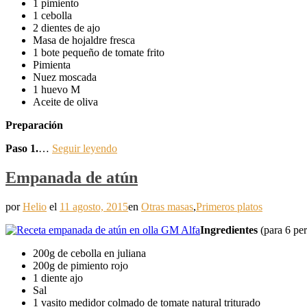
1 pimiento
1 cebolla
2 dientes de ajo
Masa de hojaldre fresca
1 bote pequeño de tomate frito
Pimienta
Nuez moscada
1 huevo M
Aceite de oliva
Preparación
Paso 1.
…
Seguir leyendo
Empanada de atún
por
Helio
el
11 agosto, 2015
en
Otras masas
,
Primeros platos
Ingredientes
(para 6 pe
200g de cebolla en juliana
200g de pimiento rojo
1 diente ajo
Sal
1 vasito medidor colmado de tomate natural triturado