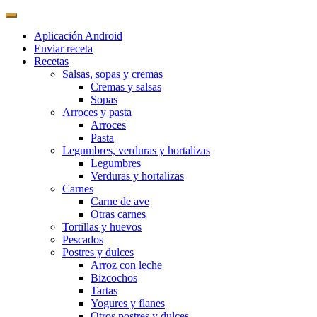
Aplicación Android
Enviar receta
Recetas
Salsas, sopas y cremas
Cremas y salsas
Sopas
Arroces y pasta
Arroces
Pasta
Legumbres, verduras y hortalizas
Legumbres
Verduras y hortalizas
Carnes
Carne de ave
Otras carnes
Tortillas y huevos
Pescados
Postres y dulces
Arroz con leche
Bizcochos
Tartas
Yogures y flanes
Otros postres y dulces