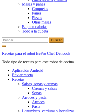
Masas y panes
Croquetas
Panes
Pizzas
Otras masas
Bajo en calorías
Todo a la cubeta
Buscar:
Ir
al
Recetas para el robot BePro Chef Delicook
contenido
Todo tipo de recetas para este robot de cocina
Aplicación Android
Enviar receta
Recetas
Salsas, sopas y cremas
Cremas y salsas
Sopas
Arroces y pasta
Arroces
Pasta
Legumbres, verduras y hortalizas