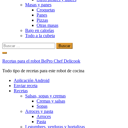
Masas y panes
Croquetas
Panes
Pizzas
Otras masas
Bajo en calorías
Todo a la cubeta
Buscar:
Ir
al
Recetas para el robot BePro Chef Delicook
contenido
Todo tipo de recetas para este robot de cocina
Aplicación Android
Enviar receta
Recetas
Salsas, sopas y cremas
Cremas y salsas
Sopas
Arroces y pasta
Arroces
Pasta
Legumbres, verduras y hortalizas