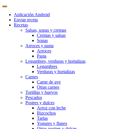
Aplicación Android
Enviar receta
Recetas
Salsas, sopas y cremas
Cremas y salsas
Sopas
Arroces y pasta
Arroces
Pasta
Legumbres, verduras y hortalizas
Legumbres
Verduras y hortalizas
Carnes
Carne de ave
Otras carnes
Tortillas y huevos
Pescados
Postres y dulces
Arroz con leche
Bizcochos
Tartas
Yogures y flanes
Otros postres y dulces