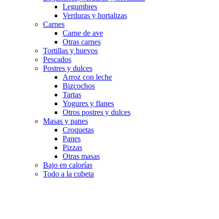
Legumbres
Verduras y hortalizas
Carnes
Carne de ave
Otras carnes
Tortillas y huevos
Pescados
Postres y dulces
Arroz con leche
Bizcochos
Tartas
Yogures y flanes
Otros postres y dulces
Masas y panes
Croquetas
Panes
Pizzas
Otras masas
Bajo en calorías
Todo a la cubeta