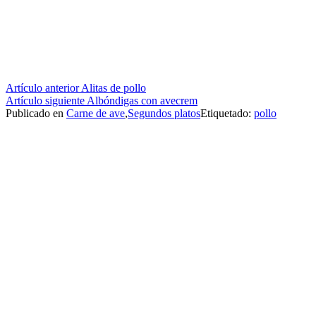
Seguir
Artículo anterior
Alitas de pollo
Artículo siguiente
Albóndigas con avecrem
leyendo
Publicado en
Carne de ave
,
Segundos platos
Etiquetado:
pollo