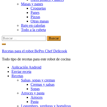
Masas y panes
Croquetas
Panes
Pizzas
Otras masas
Bajo en calorías
Todo a la cubeta
Buscar:
Ir
al
Recetas para el robot BePro Chef Delicook
contenido
Todo tipo de recetas para este robot de cocina
Aplicación Android
Enviar receta
Recetas
Salsas, sopas y cremas
Cremas y salsas
Sopas
Arroces y pasta
Arroces
Pasta
Legumbres, verduras y hortalizas