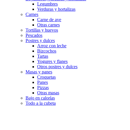
Legumbres
Verduras y hortalizas
Carnes
Carne de ave
Otras carnes
Tortillas y huevos
Pescados
Postres y dulces
Arroz con leche
Bizcochos
Tartas
Yogures y flanes
Otros postres y dulces
Masas y panes
Croquetas
Panes
Pizzas
Otras masas
Bajo en calorías
Todo a la cubeta