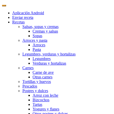
Aplicación Android
Enviar receta
Recetas
Salsas, sopas y cremas
Cremas y salsas
Sopas
Arroces y pasta
Arroces
Pasta
Legumbres, verduras y hortalizas
Legumbres
Verduras y hortalizas
Carnes
Carne de ave
Otras carnes
Tortillas y huevos
Pescados
Postres y dulces
Arroz con leche
Bizcochos
Tartas
Yogures y flanes
Otros postres y dulces