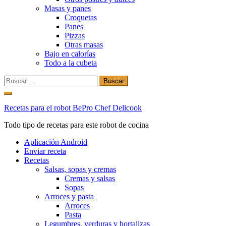
Masas y panes
Croquetas
Panes
Pizzas
Otras masas
Bajo en calorías
Todo a la cubeta
Buscar:
Ir
al
Recetas para el robot BePro Chef Delicook
contenido
Todo tipo de recetas para este robot de cocina
Aplicación Android
Enviar receta
Recetas
Salsas, sopas y cremas
Cremas y salsas
Sopas
Arroces y pasta
Arroces
Pasta
Legumbres, verduras y hortalizas