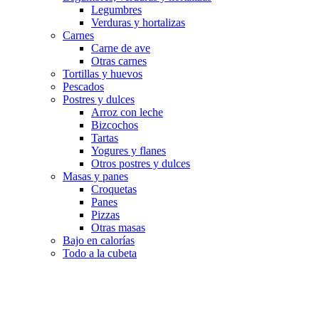
Legumbres
Verduras y hortalizas
Carnes
Carne de ave
Otras carnes
Tortillas y huevos
Pescados
Postres y dulces
Arroz con leche
Bizcochos
Tartas
Yogures y flanes
Otros postres y dulces
Masas y panes
Croquetas
Panes
Pizzas
Otras masas
Bajo en calorías
Todo a la cubeta