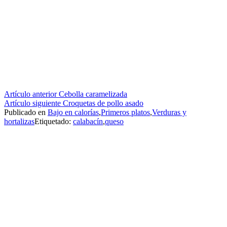
Seguir
Artículo anterior
Cebolla caramelizada
Artículo siguiente
Croquetas de pollo asado
leyendo
Publicado en
Bajo en calorías
,
Primeros platos
,
Verduras y
hortalizas
Etiquetado:
calabacín
,
queso