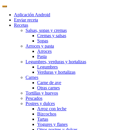
Aplicación Android
Enviar receta
Recetas
Salsas, sopas y cremas
Cremas y salsas
Sopas
Arroces y pasta
Arroces
Pasta
Legumbres, verduras y hortalizas
Legumbres
Verduras y hortalizas
Carnes
Carne de ave
Otras carnes
Tortillas y huevos
Pescados
Postres y dulces
Arroz con leche
Bizcochos
Tartas
Yogures y flanes
Otros postres y dulces