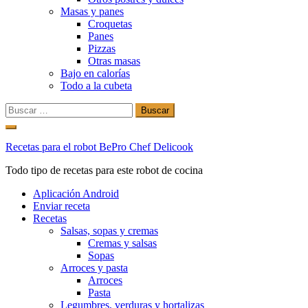
Masas y panes
Croquetas
Panes
Pizzas
Otras masas
Bajo en calorías
Todo a la cubeta
Buscar:
Ir
al
Recetas para el robot BePro Chef Delicook
contenido
Todo tipo de recetas para este robot de cocina
Aplicación Android
Enviar receta
Recetas
Salsas, sopas y cremas
Cremas y salsas
Sopas
Arroces y pasta
Arroces
Pasta
Legumbres, verduras y hortalizas