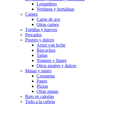
Legumbres
Verduras y hortalizas
Carnes
Carne de ave
Otras carnes
Tortillas y huevos
Pescados
Postres y dulces
Arroz con leche
Bizcochos
Tartas
Yogures y flanes
Otros postres y dulces
Masas y panes
Croquetas
Panes
Pizzas
Otras masas
Bajo en calorías
Todo a la cubeta