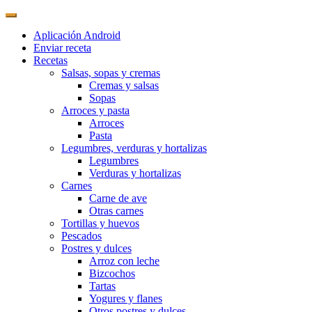
Aplicación Android
Enviar receta
Recetas
Salsas, sopas y cremas
Cremas y salsas
Sopas
Arroces y pasta
Arroces
Pasta
Legumbres, verduras y hortalizas
Legumbres
Verduras y hortalizas
Carnes
Carne de ave
Otras carnes
Tortillas y huevos
Pescados
Postres y dulces
Arroz con leche
Bizcochos
Tartas
Yogures y flanes
Otros postres y dulces