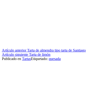
Seguir
Artículo anterior
Tarta de almendra tipo tarta de Santiago
Artículo siguiente
Tarta de limón
leyendo
Publicado en
Tartas
Etiquetado:
quesada