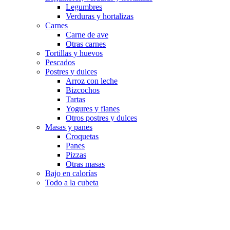
Legumbres
Verduras y hortalizas
Carnes
Carne de ave
Otras carnes
Tortillas y huevos
Pescados
Postres y dulces
Arroz con leche
Bizcochos
Tartas
Yogures y flanes
Otros postres y dulces
Masas y panes
Croquetas
Panes
Pizzas
Otras masas
Bajo en calorías
Todo a la cubeta