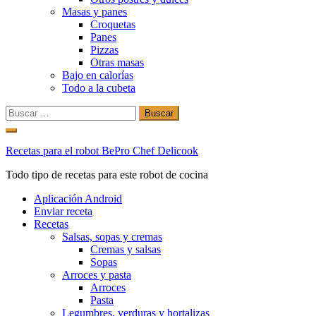
Masas y panes
Croquetas
Panes
Pizzas
Otras masas
Bajo en calorías
Todo a la cubeta
Buscar:
Ir
al
Recetas para el robot BePro Chef Delicook
contenido
Todo tipo de recetas para este robot de cocina
Aplicación Android
Enviar receta
Recetas
Salsas, sopas y cremas
Cremas y salsas
Sopas
Arroces y pasta
Arroces
Pasta
Legumbres, verduras y hortalizas