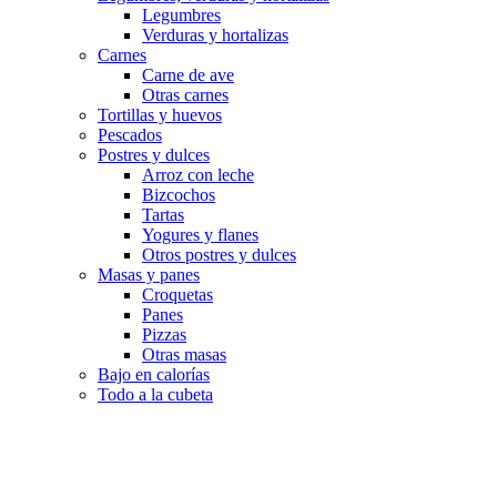
Legumbres
Verduras y hortalizas
Carnes
Carne de ave
Otras carnes
Tortillas y huevos
Pescados
Postres y dulces
Arroz con leche
Bizcochos
Tartas
Yogures y flanes
Otros postres y dulces
Masas y panes
Croquetas
Panes
Pizzas
Otras masas
Bajo en calorías
Todo a la cubeta