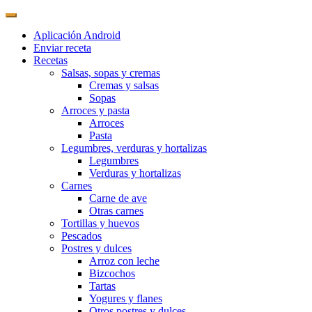
Aplicación Android
Enviar receta
Recetas
Salsas, sopas y cremas
Cremas y salsas
Sopas
Arroces y pasta
Arroces
Pasta
Legumbres, verduras y hortalizas
Legumbres
Verduras y hortalizas
Carnes
Carne de ave
Otras carnes
Tortillas y huevos
Pescados
Postres y dulces
Arroz con leche
Bizcochos
Tartas
Yogures y flanes
Otros postres y dulces