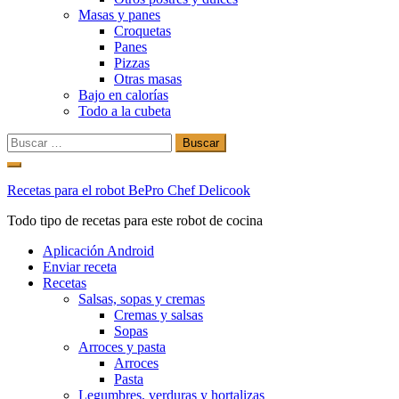
Masas y panes
Croquetas
Panes
Pizzas
Otras masas
Bajo en calorías
Todo a la cubeta
Buscar:
Ir
al
Recetas para el robot BePro Chef Delicook
contenido
Todo tipo de recetas para este robot de cocina
Aplicación Android
Enviar receta
Recetas
Salsas, sopas y cremas
Cremas y salsas
Sopas
Arroces y pasta
Arroces
Pasta
Legumbres, verduras y hortalizas