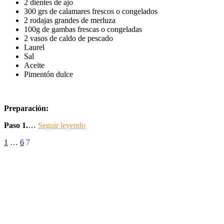
2 dientes de ajo
300 grs de calamares frescos o congelados
2 rodajas grandes de merluza
100g de gambas frescas o congeladas
2 vasos de caldo de pescado
Laurel
Sal
Aceite
Pimentón dulce
Preparación:
Paso 1.
…
Seguir leyendo
Paginación
Página
Página
Página
1
…
6
7
de
entradas