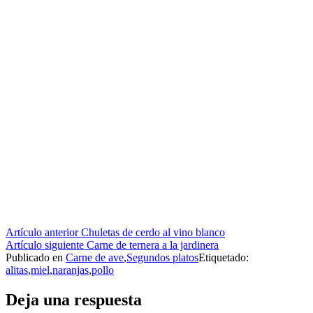
Seguir
Artículo anterior
Chuletas de cerdo al vino blanco
Artículo siguiente
Carne de ternera a la jardinera
leyendo
Publicado en
Carne de ave
,
Segundos platos
Etiquetado:
alitas
,
miel
,
naranjas
,
pollo
Deja una respuesta