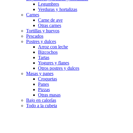
Legumbres
Verduras y hortalizas
Carnes
Carne de ave
Otras carnes
Tortillas y huevos
Pescados
Postres y dulces
Arroz con leche
Bizcochos
Tartas
Yogures y flanes
Otros postres y dulces
Masas y panes
Croquetas
Panes
Pizzas
Otras masas
Bajo en calorías
Todo a la cubeta