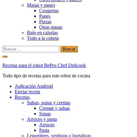
Masas y panes
Croquetas
Panes
Pizzas
Otras masas
Bajo en calorías
Todo a la cubeta
Buscar:
Ir
al
Recetas para el robot BePro Chef Delicook
contenido
Todo tipo de recetas para este robot de cocina
Aplicación Android
Enviar receta
Recetas
Salsas, sopas y cremas
Cremas y salsas
Sopas
Arroces y pasta
Arroces
Pasta
Legumbres, verduras y hortalizas