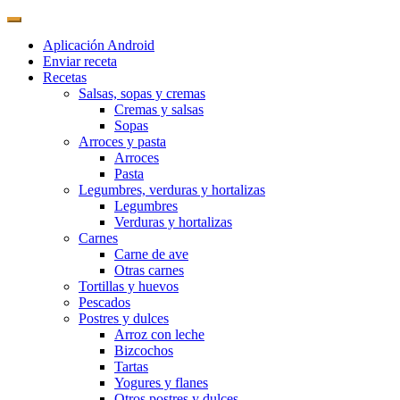
Aplicación Android
Enviar receta
Recetas
Salsas, sopas y cremas
Cremas y salsas
Sopas
Arroces y pasta
Arroces
Pasta
Legumbres, verduras y hortalizas
Legumbres
Verduras y hortalizas
Carnes
Carne de ave
Otras carnes
Tortillas y huevos
Pescados
Postres y dulces
Arroz con leche
Bizcochos
Tartas
Yogures y flanes
Otros postres y dulces