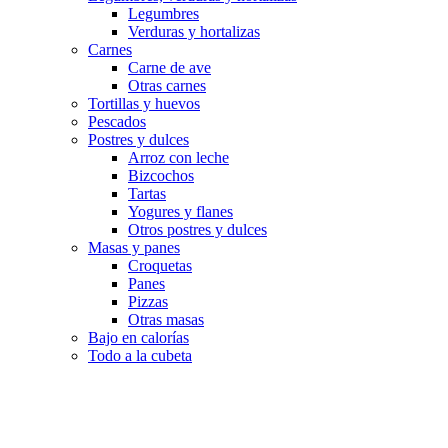
Legumbres
Verduras y hortalizas
Carnes
Carne de ave
Otras carnes
Tortillas y huevos
Pescados
Postres y dulces
Arroz con leche
Bizcochos
Tartas
Yogures y flanes
Otros postres y dulces
Masas y panes
Croquetas
Panes
Pizzas
Otras masas
Bajo en calorías
Todo a la cubeta