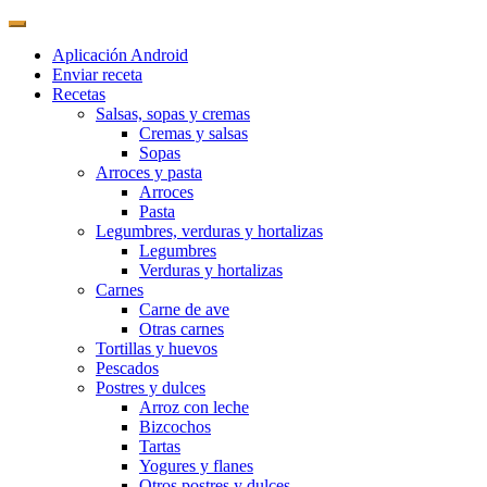
Aplicación Android
Enviar receta
Recetas
Salsas, sopas y cremas
Cremas y salsas
Sopas
Arroces y pasta
Arroces
Pasta
Legumbres, verduras y hortalizas
Legumbres
Verduras y hortalizas
Carnes
Carne de ave
Otras carnes
Tortillas y huevos
Pescados
Postres y dulces
Arroz con leche
Bizcochos
Tartas
Yogures y flanes
Otros postres y dulces