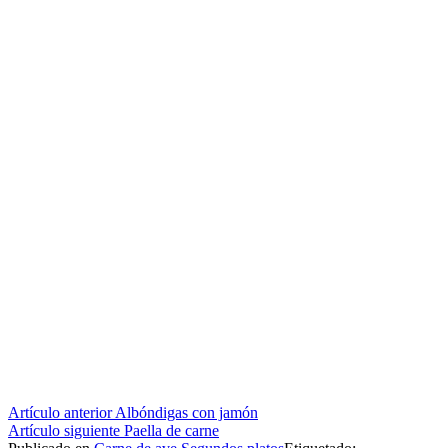
Seguir
Artículo anterior
Albóndigas con jamón
Artículo siguiente
Paella de carne
leyendo