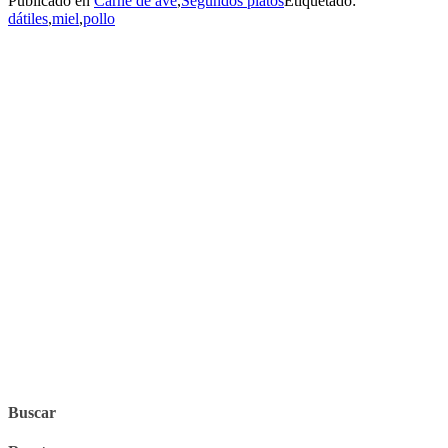
Publicado en
Carne de ave
,
Segundos platos
Etiquetado:
dátiles
,
miel
,
pollo
Buscar