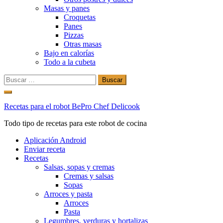
Masas y panes
Croquetas
Panes
Pizzas
Otras masas
Bajo en calorías
Todo a la cubeta
Buscar:
Ir
al
Recetas para el robot BePro Chef Delicook
contenido
Todo tipo de recetas para este robot de cocina
Aplicación Android
Enviar receta
Recetas
Salsas, sopas y cremas
Cremas y salsas
Sopas
Arroces y pasta
Arroces
Pasta
Legumbres, verduras y hortalizas