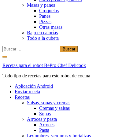
Masas y panes
Croquetas
Panes
Pizzas
Otras masas
Bajo en calorías
Todo a la cubeta
Buscar:
Ir
al
Recetas para el robot BePro Chef Delicook
contenido
Todo tipo de recetas para este robot de cocina
Aplicación Android
Enviar receta
Recetas
Salsas, sopas y cremas
Cremas y salsas
Sopas
Arroces y pasta
Arroces
Pasta
Legumbres, verduras y hortalizas