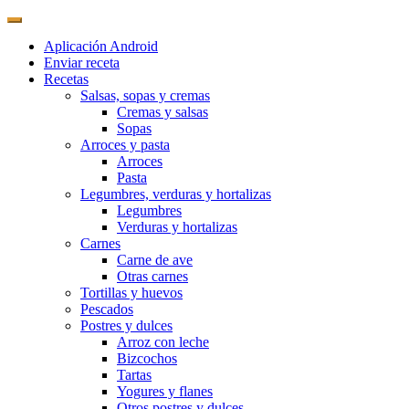
Aplicación Android
Enviar receta
Recetas
Salsas, sopas y cremas
Cremas y salsas
Sopas
Arroces y pasta
Arroces
Pasta
Legumbres, verduras y hortalizas
Legumbres
Verduras y hortalizas
Carnes
Carne de ave
Otras carnes
Tortillas y huevos
Pescados
Postres y dulces
Arroz con leche
Bizcochos
Tartas
Yogures y flanes
Otros postres y dulces