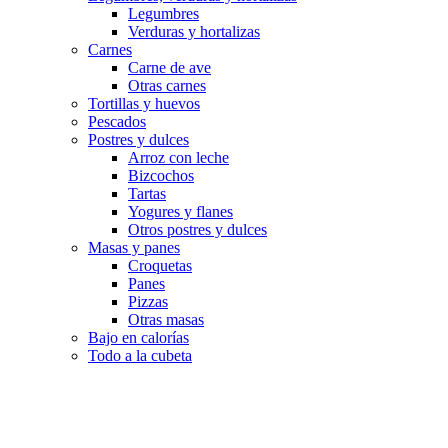
Legumbres
Verduras y hortalizas
Carnes
Carne de ave
Otras carnes
Tortillas y huevos
Pescados
Postres y dulces
Arroz con leche
Bizcochos
Tartas
Yogures y flanes
Otros postres y dulces
Masas y panes
Croquetas
Panes
Pizzas
Otras masas
Bajo en calorías
Todo a la cubeta