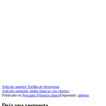
Seguir
Artículo anterior
Tortilla de berenjenas
Artículo siguiente
Judías blancas con chorizo
leyendo
Publicado en
Pescados
,
Primeros platos
Etiquetado:
almejas
Deja una respuesta