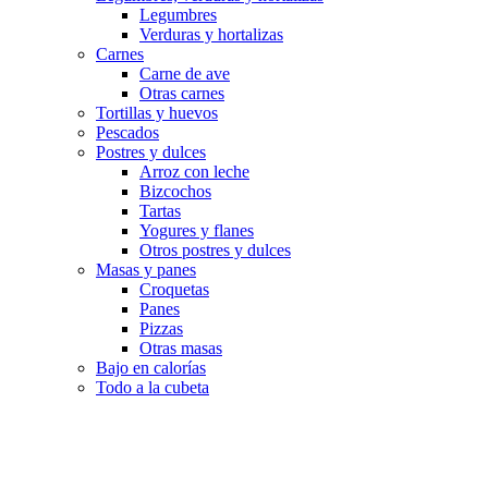
Legumbres
Verduras y hortalizas
Carnes
Carne de ave
Otras carnes
Tortillas y huevos
Pescados
Postres y dulces
Arroz con leche
Bizcochos
Tartas
Yogures y flanes
Otros postres y dulces
Masas y panes
Croquetas
Panes
Pizzas
Otras masas
Bajo en calorías
Todo a la cubeta