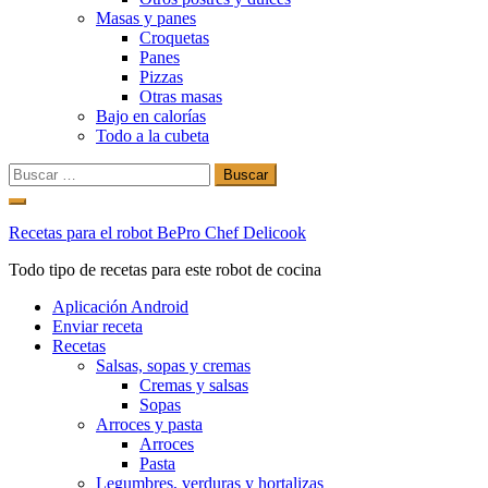
Masas y panes
Croquetas
Panes
Pizzas
Otras masas
Bajo en calorías
Todo a la cubeta
Buscar:
Ir
al
Recetas para el robot BePro Chef Delicook
contenido
Todo tipo de recetas para este robot de cocina
Aplicación Android
Enviar receta
Recetas
Salsas, sopas y cremas
Cremas y salsas
Sopas
Arroces y pasta
Arroces
Pasta
Legumbres, verduras y hortalizas