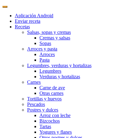
Aplicación Android
Enviar receta
Recetas
Salsas, sopas y cremas
Cremas y salsas
Sopas
Arroces y pasta
Arroces
Pasta
Legumbres, verduras y hortalizas
Legumbres
Verduras y hortalizas
Carnes
Carne de ave
Otras carnes
Tortillas y huevos
Pescados
Postres y dulces
Arroz con leche
Bizcochos
Tartas
Yogures y flanes
Otros postres y dulces