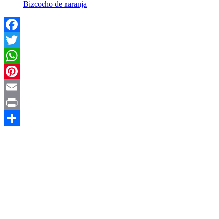
Bizcocho de naranja
Facebook
Twitter
WhatsApp
Pinterest
Email
Print
Compartir