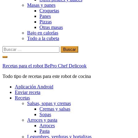
Masas y panes
Croquetas
Panes
Pizzas
Otras masas
Bajo en calorías
Todo a la cubeta
Buscar:
Ir
al
Recetas para el robot BePro Chef Delicook
contenido
Todo tipo de recetas para este robot de cocina
Aplicación Android
Enviar receta
Recetas
Salsas, sopas y cremas
Cremas y salsas
Sopas
Arroces y pasta
Arroces
Pasta
Legumbres, verduras y hortalizas