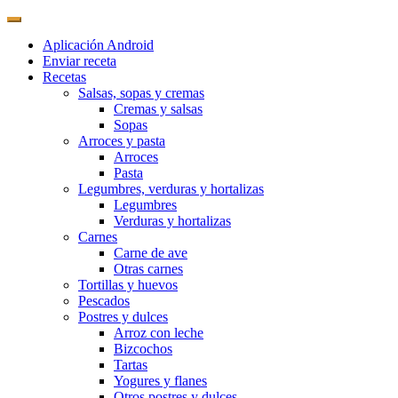
Aplicación Android
Enviar receta
Recetas
Salsas, sopas y cremas
Cremas y salsas
Sopas
Arroces y pasta
Arroces
Pasta
Legumbres, verduras y hortalizas
Legumbres
Verduras y hortalizas
Carnes
Carne de ave
Otras carnes
Tortillas y huevos
Pescados
Postres y dulces
Arroz con leche
Bizcochos
Tartas
Yogures y flanes
Otros postres y dulces