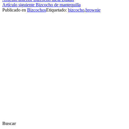
Seguir
Artículo siguiente
Bizcocho de mantequilla
leyendo
Publicado en
Bizcochos
Etiquetado:
bizcocho
,
brownie
Buscar