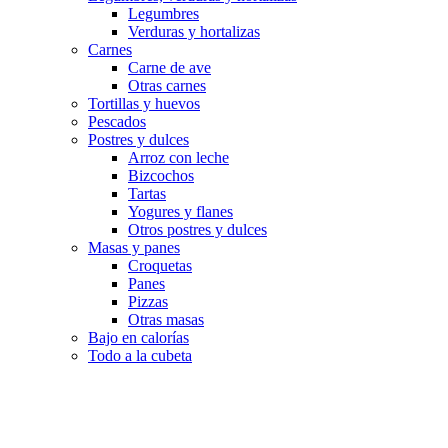
Legumbres
Verduras y hortalizas
Carnes
Carne de ave
Otras carnes
Tortillas y huevos
Pescados
Postres y dulces
Arroz con leche
Bizcochos
Tartas
Yogures y flanes
Otros postres y dulces
Masas y panes
Croquetas
Panes
Pizzas
Otras masas
Bajo en calorías
Todo a la cubeta