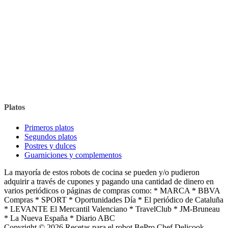
Platos
Primeros platos
Segundos platos
Postres y dulces
Guarniciones y complementos
La mayoría de estos robots de cocina se pueden y/o pudieron
adquirir a través de cupones y pagando una cantidad de dinero en
varios periódicos o páginas de compras como: * MARCA * BBVA
Compras * SPORT * Oportunidades Día * El periódico de Cataluña
* LEVANTE El Mercantil Valenciano * TravelClub * JM-Bruneau
* La Nueva España * Diario ABC
Copyright © 2026 Recetas para el robot BePro Chef Delicook.