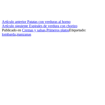
Seguir
Artículo anterior
Patatas con verduras al horno
Artículo siguiente
Espirales de verdura con chorizo
leyendo
Publicado en
Cremas y salsas
,
Primeros platos
Etiquetado:
lombarda
,
manzanas