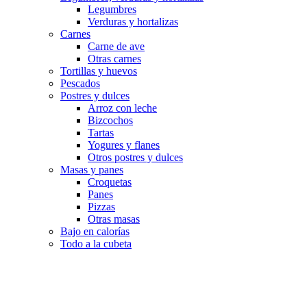
Legumbres
Verduras y hortalizas
Carnes
Carne de ave
Otras carnes
Tortillas y huevos
Pescados
Postres y dulces
Arroz con leche
Bizcochos
Tartas
Yogures y flanes
Otros postres y dulces
Masas y panes
Croquetas
Panes
Pizzas
Otras masas
Bajo en calorías
Todo a la cubeta