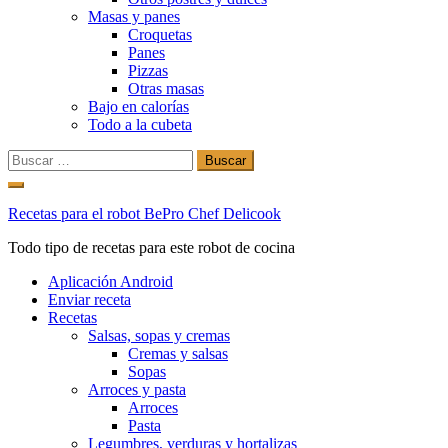
Masas y panes
Croquetas
Panes
Pizzas
Otras masas
Bajo en calorías
Todo a la cubeta
Buscar:
Ir
al
Recetas para el robot BePro Chef Delicook
contenido
Todo tipo de recetas para este robot de cocina
Aplicación Android
Enviar receta
Recetas
Salsas, sopas y cremas
Cremas y salsas
Sopas
Arroces y pasta
Arroces
Pasta
Legumbres, verduras y hortalizas