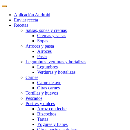
Aplicación Android
Enviar receta
Recetas
Salsas, sopas y cremas
Cremas y salsas
Sopas
Arroces y pasta
Arroces
Pasta
Legumbres, verduras y hortalizas
Legumbres
Verduras y hortalizas
Carnes
Carne de ave
Otras carnes
Tortillas y huevos
Pescados
Postres y dulces
Arroz con leche
Bizcochos
Tartas
Yogures y flanes
Otros postres y dulces