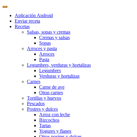
Aplicación Android
Enviar receta
Recetas
Salsas, sopas y cremas
Cremas y salsas
Sopas
Arroces y pasta
Arroces
Pasta
Legumbres, verduras y hortalizas
Legumbres
Verduras y hortalizas
Carnes
Carne de ave
Otras carnes
Tortillas y huevos
Pescados
Postres y dulces
Arroz con leche
Bizcochos
Tartas
Yogures y flanes
Otros postres y dulces