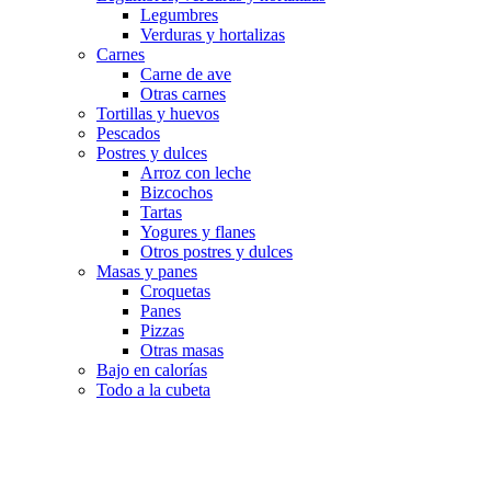
Legumbres
Verduras y hortalizas
Carnes
Carne de ave
Otras carnes
Tortillas y huevos
Pescados
Postres y dulces
Arroz con leche
Bizcochos
Tartas
Yogures y flanes
Otros postres y dulces
Masas y panes
Croquetas
Panes
Pizzas
Otras masas
Bajo en calorías
Todo a la cubeta