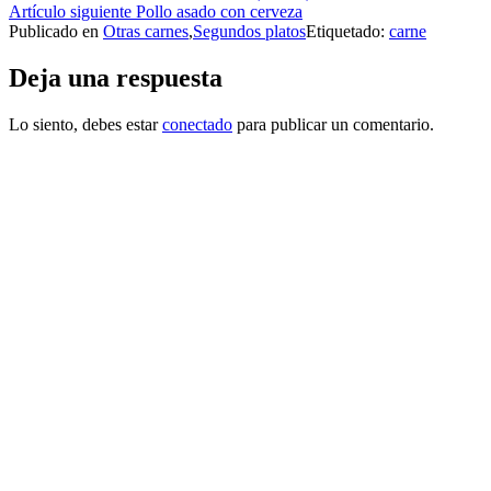
Artículo siguiente
Pollo asado con cerveza
leyendo
Publicado en
Otras carnes
,
Segundos platos
Etiquetado:
carne
Deja una respuesta
Lo siento, debes estar
conectado
para publicar un comentario.