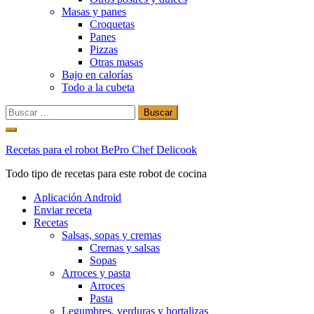
Masas y panes
Croquetas
Panes
Pizzas
Otras masas
Bajo en calorías
Todo a la cubeta
Buscar:
Ir
al
Recetas para el robot BePro Chef Delicook
contenido
Todo tipo de recetas para este robot de cocina
Aplicación Android
Enviar receta
Recetas
Salsas, sopas y cremas
Cremas y salsas
Sopas
Arroces y pasta
Arroces
Pasta
Legumbres, verduras y hortalizas