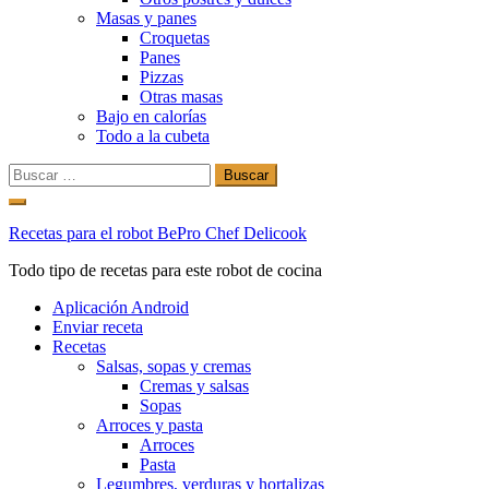
Masas y panes
Croquetas
Panes
Pizzas
Otras masas
Bajo en calorías
Todo a la cubeta
Buscar:
Ir
al
Recetas para el robot BePro Chef Delicook
contenido
Todo tipo de recetas para este robot de cocina
Aplicación Android
Enviar receta
Recetas
Salsas, sopas y cremas
Cremas y salsas
Sopas
Arroces y pasta
Arroces
Pasta
Legumbres, verduras y hortalizas