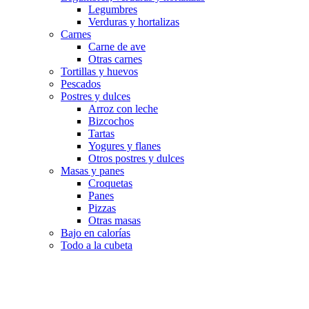
Legumbres
Verduras y hortalizas
Carnes
Carne de ave
Otras carnes
Tortillas y huevos
Pescados
Postres y dulces
Arroz con leche
Bizcochos
Tartas
Yogures y flanes
Otros postres y dulces
Masas y panes
Croquetas
Panes
Pizzas
Otras masas
Bajo en calorías
Todo a la cubeta