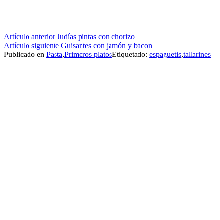
Seguir
Artículo anterior
Judías pintas con chorizo
Artículo siguiente
Guisantes con jamón y bacon
leyendo
Publicado en
Pasta
,
Primeros platos
Etiquetado:
espaguetis
,
tallarines