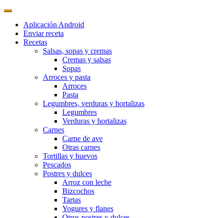
Aplicación Android
Enviar receta
Recetas
Salsas, sopas y cremas
Cremas y salsas
Sopas
Arroces y pasta
Arroces
Pasta
Legumbres, verduras y hortalizas
Legumbres
Verduras y hortalizas
Carnes
Carne de ave
Otras carnes
Tortillas y huevos
Pescados
Postres y dulces
Arroz con leche
Bizcochos
Tartas
Yogures y flanes
Otros postres y dulces