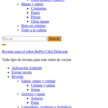
Masas y panes
Croquetas
Panes
Pizzas
Otras masas
Bajo en calorías
Todo a la cubeta
Buscar:
Ir
al
Recetas para el robot BePro Chef Delicook
contenido
Todo tipo de recetas para este robot de cocina
Aplicación Android
Enviar receta
Recetas
Salsas, sopas y cremas
Cremas y salsas
Sopas
Arroces y pasta
Arroces
Pasta
Legumbres, verduras y hortalizas