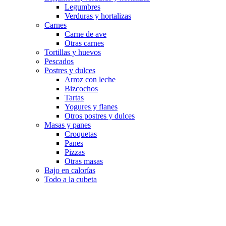
Legumbres
Verduras y hortalizas
Carnes
Carne de ave
Otras carnes
Tortillas y huevos
Pescados
Postres y dulces
Arroz con leche
Bizcochos
Tartas
Yogures y flanes
Otros postres y dulces
Masas y panes
Croquetas
Panes
Pizzas
Otras masas
Bajo en calorías
Todo a la cubeta