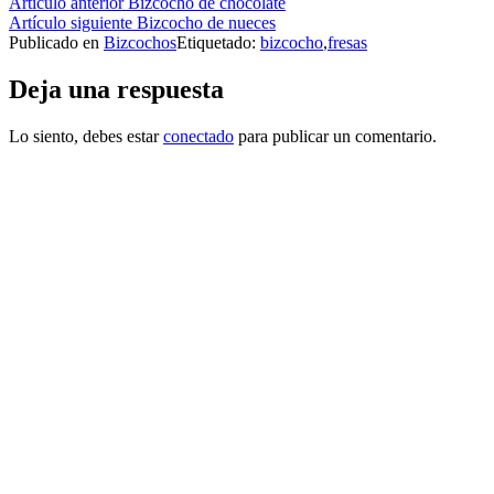
Seguir
Artículo anterior
Bizcocho de chocolate
Artículo siguiente
Bizcocho de nueces
leyendo
Publicado en
Bizcochos
Etiquetado:
bizcocho
,
fresas
Deja una respuesta
Lo siento, debes estar
conectado
para publicar un comentario.