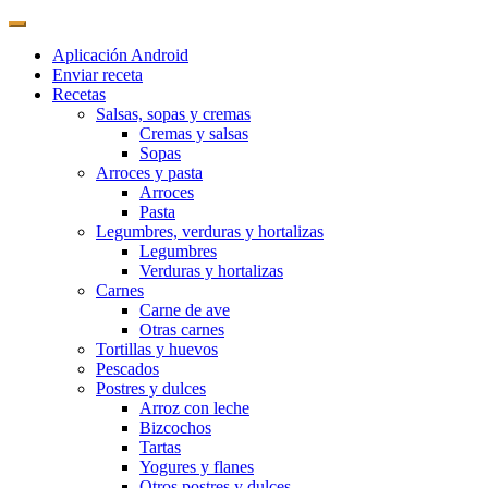
Aplicación Android
Enviar receta
Recetas
Salsas, sopas y cremas
Cremas y salsas
Sopas
Arroces y pasta
Arroces
Pasta
Legumbres, verduras y hortalizas
Legumbres
Verduras y hortalizas
Carnes
Carne de ave
Otras carnes
Tortillas y huevos
Pescados
Postres y dulces
Arroz con leche
Bizcochos
Tartas
Yogures y flanes
Otros postres y dulces