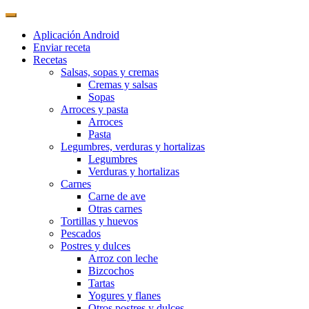
Aplicación Android
Enviar receta
Recetas
Salsas, sopas y cremas
Cremas y salsas
Sopas
Arroces y pasta
Arroces
Pasta
Legumbres, verduras y hortalizas
Legumbres
Verduras y hortalizas
Carnes
Carne de ave
Otras carnes
Tortillas y huevos
Pescados
Postres y dulces
Arroz con leche
Bizcochos
Tartas
Yogures y flanes
Otros postres y dulces