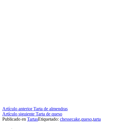
Seguir
Artículo anterior
Tarta de almendras
Artículo siguiente
Tarta de queso
leyendo
Publicado en
Tartas
Etiquetado:
chessecake
,
queso
,
tarta