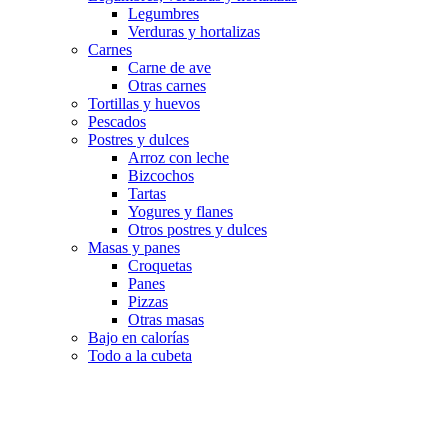
Legumbres
Verduras y hortalizas
Carnes
Carne de ave
Otras carnes
Tortillas y huevos
Pescados
Postres y dulces
Arroz con leche
Bizcochos
Tartas
Yogures y flanes
Otros postres y dulces
Masas y panes
Croquetas
Panes
Pizzas
Otras masas
Bajo en calorías
Todo a la cubeta