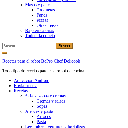
Masas y panes
Croquetas
Panes
Pizzas
Otras masas
Bajo en calorías
Todo a la cubeta
Buscar:
Ir
al
Recetas para el robot BePro Chef Delicook
contenido
Todo tipo de recetas para este robot de cocina
Aplicación Android
Enviar receta
Recetas
Salsas, sopas y cremas
Cremas y salsas
Sopas
Arroces y pasta
Arroces
Pasta
Legumbres, verduras y hortalizas