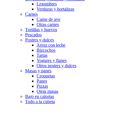
Legumbres
Verduras y hortalizas
Carnes
Carne de ave
Otras carnes
Tortillas y huevos
Pescados
Postres y dulces
Arroz con leche
Bizcochos
Tartas
Yogures y flanes
Otros postres y dulces
Masas y panes
Croquetas
Panes
Pizzas
Otras masas
Bajo en calorías
Todo a la cubeta