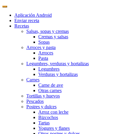
Aplicación Android
Enviar receta
Recetas
Salsas, sopas y cremas
Cremas y salsas
Sopas
Arroces y pasta
Arroces
Pasta
Legumbres, verduras y hortalizas
Legumbres
Verduras y hortalizas
Carnes
Carne de ave
Otras carnes
Tortillas y huevos
Pescados
Postres y dulces
Arroz con leche
Bizcochos
Tartas
Yogures y flanes
Otros postres y dulces