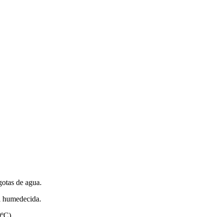
gotas de agua.
al humedecida.
0ºC).