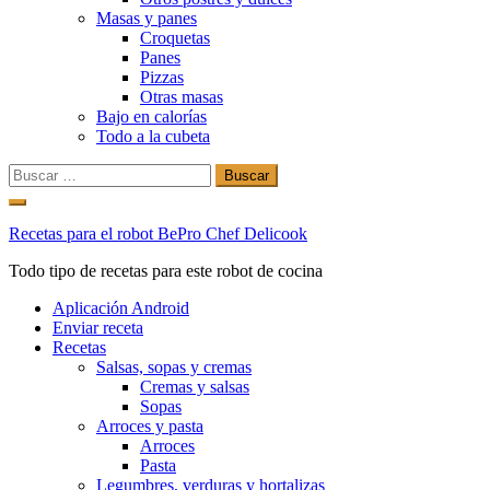
Masas y panes
Croquetas
Panes
Pizzas
Otras masas
Bajo en calorías
Todo a la cubeta
Buscar:
Ir
al
Recetas para el robot BePro Chef Delicook
contenido
Todo tipo de recetas para este robot de cocina
Aplicación Android
Enviar receta
Recetas
Salsas, sopas y cremas
Cremas y salsas
Sopas
Arroces y pasta
Arroces
Pasta
Legumbres, verduras y hortalizas