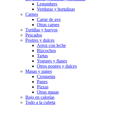
Legumbres
Verduras y hortalizas
Carnes
Carne de ave
Otras carnes
Tortillas y huevos
Pescados
Postres y dulces
Arroz con leche
Bizcochos
Tartas
Yogures y flanes
Otros postres y dulces
Masas y panes
Croquetas
Panes
Pizzas
Otras masas
Bajo en calorías
Todo a la cubeta