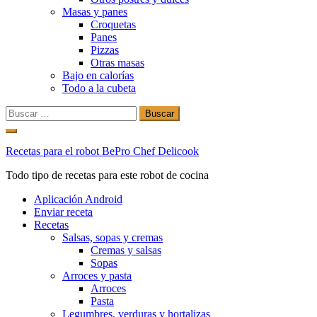
Masas y panes
Croquetas
Panes
Pizzas
Otras masas
Bajo en calorías
Todo a la cubeta
Buscar:
Ir
al
Recetas para el robot BePro Chef Delicook
contenido
Todo tipo de recetas para este robot de cocina
Aplicación Android
Enviar receta
Recetas
Salsas, sopas y cremas
Cremas y salsas
Sopas
Arroces y pasta
Arroces
Pasta
Legumbres, verduras y hortalizas