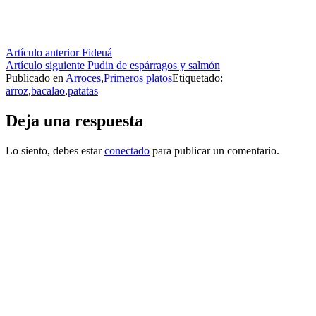
Seguir
Artículo anterior
Fideuá
Artículo siguiente
Pudin de espárragos y salmón
leyendo
Publicado en
Arroces
,
Primeros platos
Etiquetado:
arroz
,
bacalao
,
patatas
Deja una respuesta
Lo siento, debes estar
conectado
para publicar un comentario.