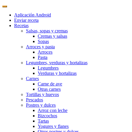
Aplicación Android
Enviar receta
Recetas
Salsas, sopas y cremas
Cremas y salsas
Sopas
Arroces y pasta
Arroces
Pasta
Legumbres, verduras y hortalizas
Legumbres
Verduras y hortalizas
Carnes
Carne de ave
Otras carnes
Tortillas y huevos
Pescados
Postres y dulces
Arroz con leche
Bizcochos
Tartas
Yogures y flanes
Otros postres y dulces