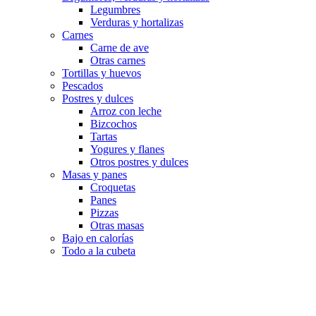
Legumbres
Verduras y hortalizas
Carnes
Carne de ave
Otras carnes
Tortillas y huevos
Pescados
Postres y dulces
Arroz con leche
Bizcochos
Tartas
Yogures y flanes
Otros postres y dulces
Masas y panes
Croquetas
Panes
Pizzas
Otras masas
Bajo en calorías
Todo a la cubeta