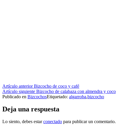
Seguir
Artículo anterior
Bizcocho de coco y café
Artículo siguiente
Bizcocho de calabaza con almendra y coco
leyendo
Publicado en
Bizcochos
Etiquetado:
algarroba
,
bizcocho
Deja una respuesta
Lo siento, debes estar
conectado
para publicar un comentario.