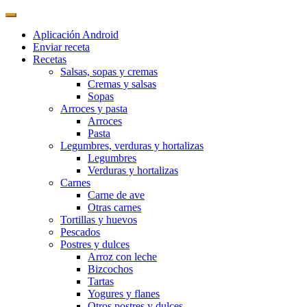
Aplicación Android
Enviar receta
Recetas
Salsas, sopas y cremas
Cremas y salsas
Sopas
Arroces y pasta
Arroces
Pasta
Legumbres, verduras y hortalizas
Legumbres
Verduras y hortalizas
Carnes
Carne de ave
Otras carnes
Tortillas y huevos
Pescados
Postres y dulces
Arroz con leche
Bizcochos
Tartas
Yogures y flanes
Otros postres y dulces