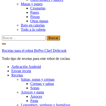
Masas y panes
Croquetas
Panes
Pizzas
Otras masas
Bajo en calorías
Todo a la cubeta
Buscar:
Ir
al
Recetas para el robot BePro Chef Delicook
contenido
Todo tipo de recetas para este robot de cocina
Aplicación Android
Enviar receta
Recetas
Salsas, sopas y cremas
Cremas y salsas
Sopas
Arroces y pasta
Arroces
Pasta
Legumbres, verduras y hortalizas