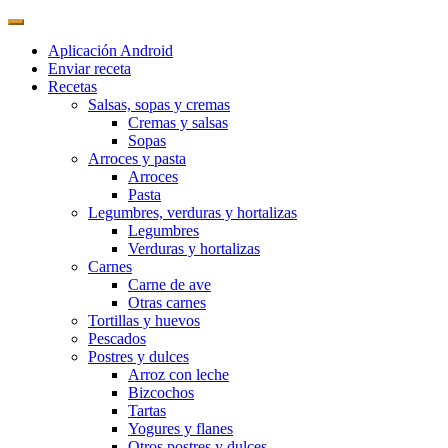
Aplicación Android
Enviar receta
Recetas
Salsas, sopas y cremas
Cremas y salsas
Sopas
Arroces y pasta
Arroces
Pasta
Legumbres, verduras y hortalizas
Legumbres
Verduras y hortalizas
Carnes
Carne de ave
Otras carnes
Tortillas y huevos
Pescados
Postres y dulces
Arroz con leche
Bizcochos
Tartas
Yogures y flanes
Otros postres y dulces