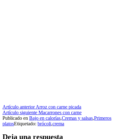
Seguir
Artículo anterior
Arroz con carne picada
Artículo siguiente
Macarrones con carne
leyendo
Publicado en
Bajo en calorías
,
Cremas y salsas
,
Primeros
platos
Etiquetado:
brócoli
,
crema
Deja una respuesta