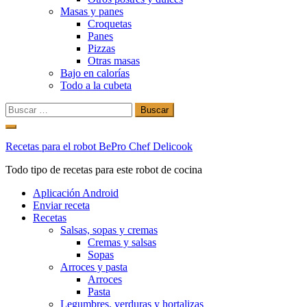
Masas y panes
Croquetas
Panes
Pizzas
Otras masas
Bajo en calorías
Todo a la cubeta
Buscar:
Ir
al
Recetas para el robot BePro Chef Delicook
contenido
Todo tipo de recetas para este robot de cocina
Aplicación Android
Enviar receta
Recetas
Salsas, sopas y cremas
Cremas y salsas
Sopas
Arroces y pasta
Arroces
Pasta
Legumbres, verduras y hortalizas