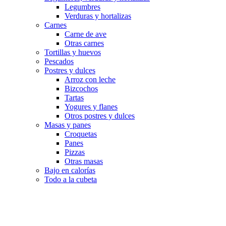
Legumbres
Verduras y hortalizas
Carnes
Carne de ave
Otras carnes
Tortillas y huevos
Pescados
Postres y dulces
Arroz con leche
Bizcochos
Tartas
Yogures y flanes
Otros postres y dulces
Masas y panes
Croquetas
Panes
Pizzas
Otras masas
Bajo en calorías
Todo a la cubeta