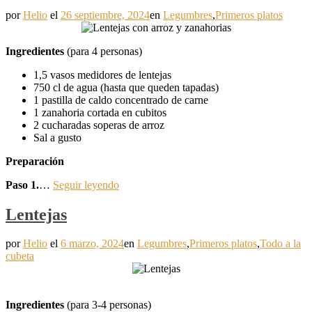
por
Helio
el
26 septiembre, 2024
en
Legumbres
,
Primeros platos
Ingredientes
(para 4 personas)
1,5 vasos medidores de lentejas
750 cl de agua (hasta que queden tapadas)
1 pastilla de caldo concentrado de carne
1 zanahoria cortada en cubitos
2 cucharadas soperas de arroz
Sal a gusto
Preparación
Paso 1.
…
Seguir leyendo
Lentejas
por
Helio
el
6 marzo, 2024
en
Legumbres
,
Primeros platos
,
Todo a la
cubeta
Ingredientes
(para 3-4 personas)