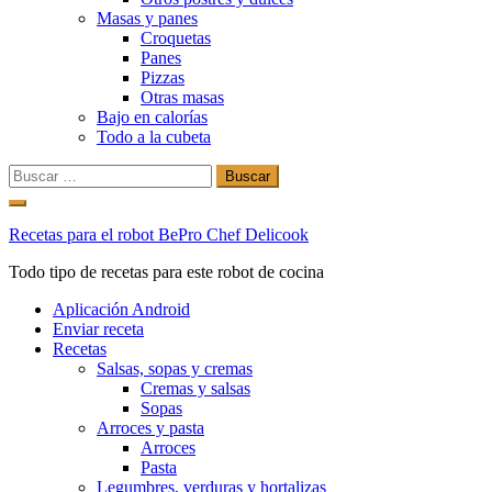
Masas y panes
Croquetas
Panes
Pizzas
Otras masas
Bajo en calorías
Todo a la cubeta
Buscar:
Ir
al
Recetas para el robot BePro Chef Delicook
contenido
Todo tipo de recetas para este robot de cocina
Aplicación Android
Enviar receta
Recetas
Salsas, sopas y cremas
Cremas y salsas
Sopas
Arroces y pasta
Arroces
Pasta
Legumbres, verduras y hortalizas