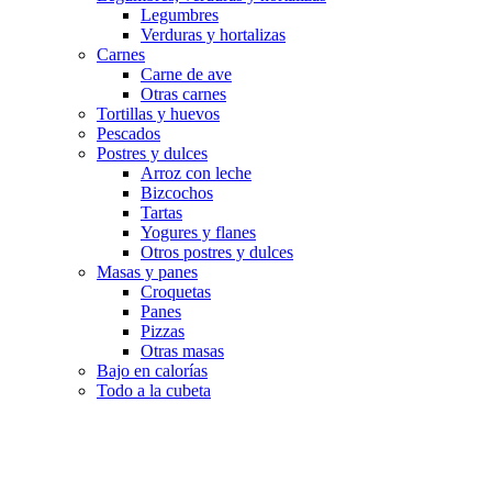
Legumbres
Verduras y hortalizas
Carnes
Carne de ave
Otras carnes
Tortillas y huevos
Pescados
Postres y dulces
Arroz con leche
Bizcochos
Tartas
Yogures y flanes
Otros postres y dulces
Masas y panes
Croquetas
Panes
Pizzas
Otras masas
Bajo en calorías
Todo a la cubeta