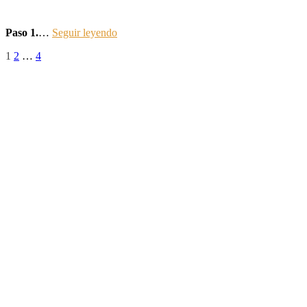
Paso 1.
…
Seguir leyendo
Paginación
Página
Página
Página
1
2
…
4
de
entradas