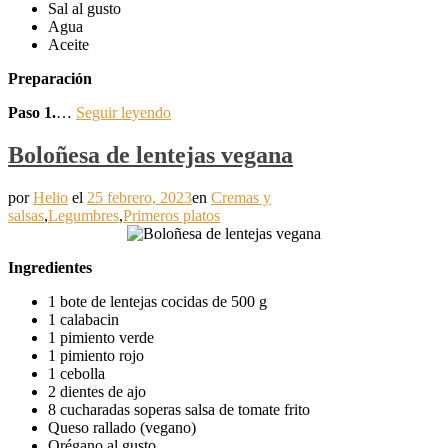
Sal al gusto
Agua
Aceite
Preparación
Paso 1.
…
Seguir leyendo
Boloñesa de lentejas vegana
por
Helio
el
25 febrero, 2023
en
Cremas y
salsas
,
Legumbres
,
Primeros platos
Ingredientes
1 bote de lentejas cocidas de 500 g
1 calabacin
1 pimiento verde
1 pimiento rojo
1 cebolla
2 dientes de ajo
8 cucharadas soperas salsa de tomate frito
Queso rallado (vegano)
Orégano al gusto