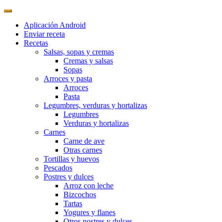
Aplicación Android
Enviar receta
Recetas
Salsas, sopas y cremas
Cremas y salsas
Sopas
Arroces y pasta
Arroces
Pasta
Legumbres, verduras y hortalizas
Legumbres
Verduras y hortalizas
Carnes
Carne de ave
Otras carnes
Tortillas y huevos
Pescados
Postres y dulces
Arroz con leche
Bizcochos
Tartas
Yogures y flanes
Otros postres y dulces