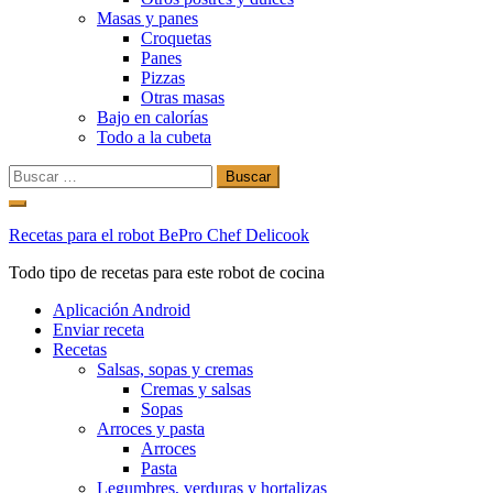
Masas y panes
Croquetas
Panes
Pizzas
Otras masas
Bajo en calorías
Todo a la cubeta
Buscar:
Ir
al
Recetas para el robot BePro Chef Delicook
contenido
Todo tipo de recetas para este robot de cocina
Aplicación Android
Enviar receta
Recetas
Salsas, sopas y cremas
Cremas y salsas
Sopas
Arroces y pasta
Arroces
Pasta
Legumbres, verduras y hortalizas