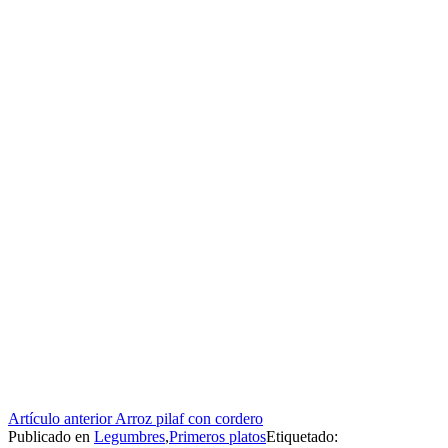
Seguir
Artículo anterior
Arroz pilaf con cordero
Publicado en
Legumbres
,
Primeros platos
Etiquetado: