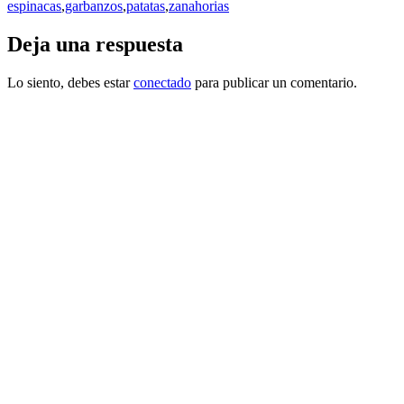
leyendo
espinacas
,
garbanzos
,
patatas
,
zanahorias
Deja una respuesta
Lo siento, debes estar
conectado
para publicar un comentario.