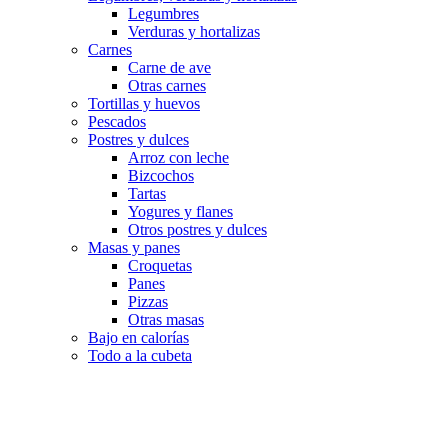
Legumbres
Verduras y hortalizas
Carnes
Carne de ave
Otras carnes
Tortillas y huevos
Pescados
Postres y dulces
Arroz con leche
Bizcochos
Tartas
Yogures y flanes
Otros postres y dulces
Masas y panes
Croquetas
Panes
Pizzas
Otras masas
Bajo en calorías
Todo a la cubeta