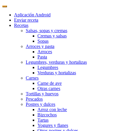
Aplicación Android
Enviar receta
Recetas
Salsas, sopas y cremas
Cremas y salsas
Sopas
Arroces y pasta
Arroces
Pasta
Legumbres, verduras y hortalizas
Legumbres
Verduras y hortalizas
Carnes
Carne de ave
Otras carnes
Tortillas y huevos
Pescados
Postres y dulces
Arroz con leche
Bizcochos
Tartas
Yogures y flanes
Otros postres y dulces