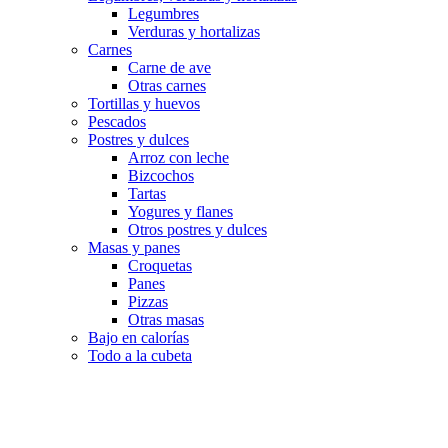
Legumbres
Verduras y hortalizas
Carnes
Carne de ave
Otras carnes
Tortillas y huevos
Pescados
Postres y dulces
Arroz con leche
Bizcochos
Tartas
Yogures y flanes
Otros postres y dulces
Masas y panes
Croquetas
Panes
Pizzas
Otras masas
Bajo en calorías
Todo a la cubeta