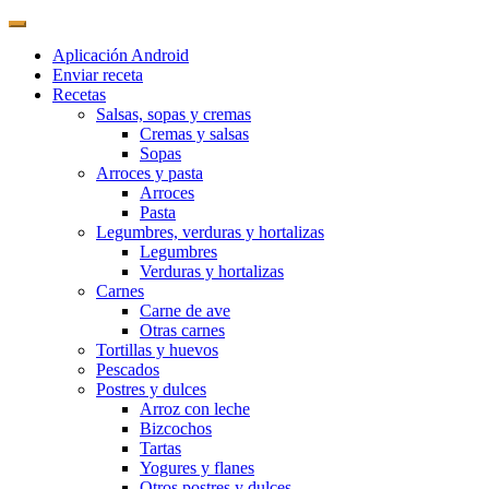
Aplicación Android
Enviar receta
Recetas
Salsas, sopas y cremas
Cremas y salsas
Sopas
Arroces y pasta
Arroces
Pasta
Legumbres, verduras y hortalizas
Legumbres
Verduras y hortalizas
Carnes
Carne de ave
Otras carnes
Tortillas y huevos
Pescados
Postres y dulces
Arroz con leche
Bizcochos
Tartas
Yogures y flanes
Otros postres y dulces