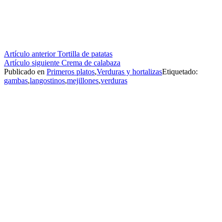
Seguir
Artículo anterior
Tortilla de patatas
Artículo siguiente
Crema de calabaza
leyendo
Publicado en
Primeros platos
,
Verduras y hortalizas
Etiquetado:
gambas
,
langostinos
,
mejillones
,
verduras