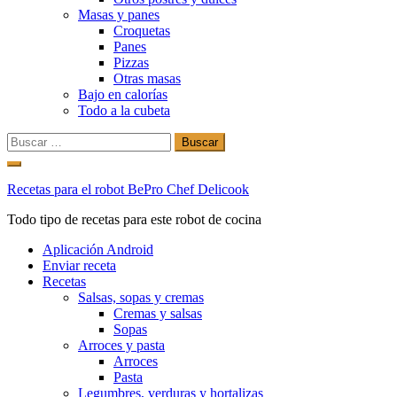
Masas y panes
Croquetas
Panes
Pizzas
Otras masas
Bajo en calorías
Todo a la cubeta
Buscar:
Ir
al
Recetas para el robot BePro Chef Delicook
contenido
Todo tipo de recetas para este robot de cocina
Aplicación Android
Enviar receta
Recetas
Salsas, sopas y cremas
Cremas y salsas
Sopas
Arroces y pasta
Arroces
Pasta
Legumbres, verduras y hortalizas