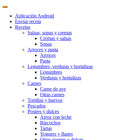
Aplicación Android
Enviar receta
Recetas
Salsas, sopas y cremas
Cremas y salsas
Sopas
Arroces y pasta
Arroces
Pasta
Legumbres, verduras y hortalizas
Legumbres
Verduras y hortalizas
Carnes
Carne de ave
Otras carnes
Tortillas y huevos
Pescados
Postres y dulces
Arroz con leche
Bizcochos
Tartas
Yogures y flanes
Otros postres y dulces