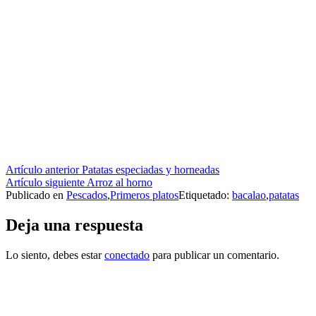
Seguir
Artículo anterior
Patatas especiadas y horneadas
Artículo siguiente
Arroz al horno
leyendo
Publicado en
Pescados
,
Primeros platos
Etiquetado:
bacalao
,
patatas
Deja una respuesta
Lo siento, debes estar
conectado
para publicar un comentario.