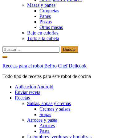
Masas y panes
Croquetas
Panes
Pizzas
Otras masas
Bajo en calorías
Todo a la cubeta
Buscar:
Ir
al
Recetas para el robot BePro Chef Delicook
contenido
Todo tipo de recetas para este robot de cocina
Aplicación Android
Enviar receta
Recetas
Salsas, sopas y cremas
Cremas y salsas
Sopas
Arroces y pasta
Arroces
Pasta
Legumbres, verduras y hortalizas