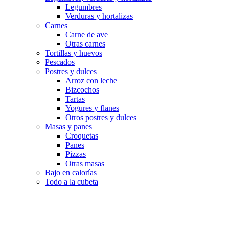
Legumbres
Verduras y hortalizas
Carnes
Carne de ave
Otras carnes
Tortillas y huevos
Pescados
Postres y dulces
Arroz con leche
Bizcochos
Tartas
Yogures y flanes
Otros postres y dulces
Masas y panes
Croquetas
Panes
Pizzas
Otras masas
Bajo en calorías
Todo a la cubeta